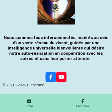
Nous sommes tous interconnectés, insérés au sein
d’un vaste réseau du vivant, guidés par une
intelligence universelle bienveillante qui désire
notre auto-réalisation en coopération avec les
autres et sans leur porter atteinte.
F
Y
A
O
© 2021 - 2026 L'Éthernité
C
U
E
T
B
U
O
B
E-mail
Facebook
O
E