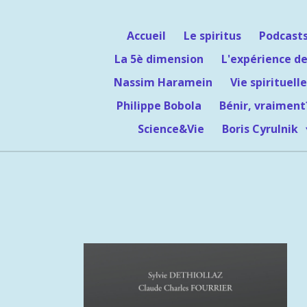
Passer
au
Accueil
Le spiritus
Podcast
contenu
La 5è dimension
L'expérience de
principal
Nassim Haramein
Vie spirituelle
Philippe Bobola
Bénir, vraiment
Science&Vie
Boris Cyrulnik