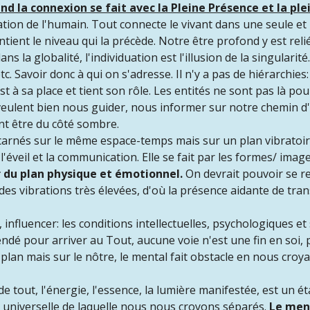
nd la connexion se fait avec la Pleine Présence et la pl
ation de l'humain. Tout connecte le vivant dans une seule e
tient le niveau qui la précède. Notre être profond y est reli
s la globalité, l'individuation est l'illusion de la singularité
 etc. Savoir donc à qui on s'adresse. Il n'y a pas de hiérarchi
est à sa place et tient son rôle. Les entités ne sont pas là p
eulent bien nous guider, nous informer sur notre chemin d'év
nt être du côté sombre.
incarnés sur le même espace-temps mais sur un plan vibratoire
l'éveil et la communication. Elle se fait par les formes/ ima
ir du plan physique et émotionnel.
On devrait pouvoir se re
rt des vibrations très élevées, d'où la présence aidante de t
, influencer:
les conditions intellectuelles, psychologiques et 
cendé pour arriver au Tout, aucune voie n'est une fin en so
plan mais sur le nôtre, le mental fait obstacle en nous croya
de tout, l'énergie, l'essence, la lumière manifestée, est un é
e universelle de laquelle nous nous croyons séparés.
Le ment