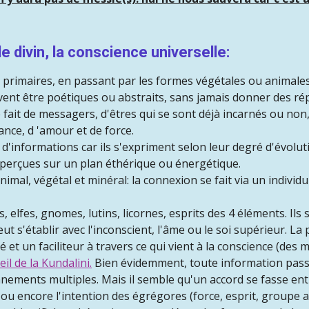
le divin, la conscience universelle:
us primaires, en passant par les formes végétales ou animale
vent être poétiques ou abstraits, sans jamais donner des ré
le fait de messagers, d'êtres qui se sont déjà incarnés ou non
ance, d 'amour et de force.
d'informations car ils s'expriment selon leur degré d'évolut
t perçues sur un plan éthérique ou énergétique.
nimal, végétal et minéral: la connexion se fait via un individ
, elfes, gnomes, lutins, licornes, esprits des 4 éléments. Ils s
 s'établir avec l'inconscient, l'âme ou le soi supérieur. L
 et un faciliteur à travers ce qui vient à la conscience (des mo
veil de la Kundalini.
Bien évidemment, toute information passe 
nements multiples. Mais il semble qu'un accord se fasse entr
ou encore l'intention des égrégores (force, esprit, groupe a