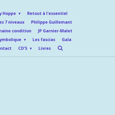
ey Hoppe
Retout à l'essentiel
es 7 niveaux
Philippe Guillemant
maine condition
JP Garnier-Malet
symbolique
Les fascias
Gaïa
ntact
CD'S
Livres