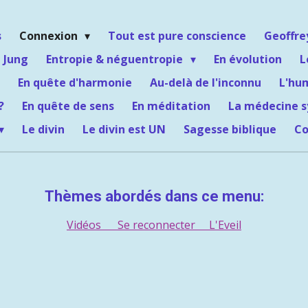
s
Connexion
Tout est pure conscience
Geoffr
 Jung
Entropie & néguentropie
En évolution
L
En quête d'harmonie
Au-delà de l'inconnu
L'hu
?
En quête de sens
En méditation
La médecine 
Le divin
Le divin est UN
Sagesse biblique
Co
Thèmes abordés dans ce menu:
Vidéos
Se reconnecter
L'Eveil