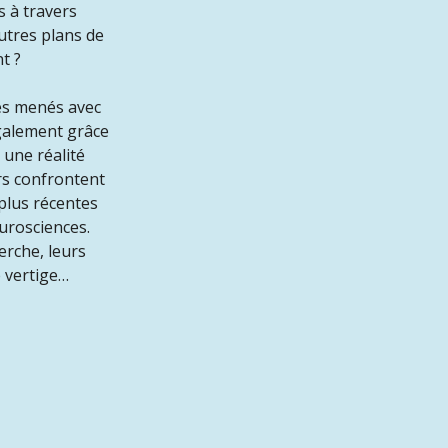
s à travers
utres plans de
nt ?
es menés avec
également grâce
une réalité
rs confrontent
 plus récentes
urosciences.
rche, leurs
 vertige…