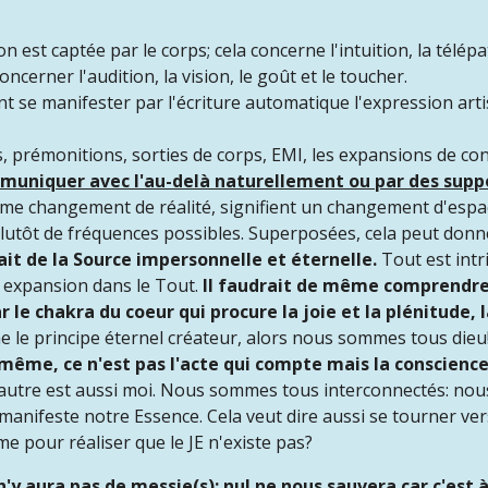
on est captée par le corps; cela concerne l'intuition, la télépat
oncerner l'audition, la vision, le goût et le toucher.
 se manifester par l'écriture automatique l'expression artis
, prémonitions, sorties de corps, EMI, les expansions de con
muniquer avec l'au-delà naturellement ou par des suppo
mme changement de réalité, signifient un changement d'es
plutôt de fréquences possibles. Superposées, cela peut donn
ait de la Source impersonnelle et éternelle.
Tout est intri
e expansion dans le Tout.
Il faudrait de même comprendr
r le chakra du coeur qui procure la joie et la plénitude,
 le principe éternel créateur, alors nous sommes tous dieu
e même, ce n'est pas l'acte qui compte mais la conscience
utre est aussi moi. Nous sommes tous interconnectés: nous 
manifeste notre Essence. Cela veut dire aussi se tourner vers
me pour réaliser que le JE n'existe pas?
n'y aura pas de messie(s): nul ne nous sauvera car c'est à 