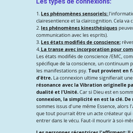
Les types de connexions:
1.
Les phénomènes sensoriels:
l'informati
clairesentience et la claircognition. Cela va c
2.
les phénomènes kinesthésiques
peuvent
communication avec les esprits).
3.
Les états modifiés de conscience:
rêves
4.
La transe avec incorporation pour com
Les états modifiés de conscience /EMC, co
spécifique de la conscience, un continuum 
les manifestations psy.
Tout provient en f
d'être.
La connexion ultime signifierait un
résonance avec la Vibration originelle pa
dualité et l'Unité.
Car si Dieu est en somme
connexion, la simplicité en est la clé. D
sommes issus d'une même Essence, alors l'a
que tout pourrait être un acte créateur qui 
entrer dans le vécu. Faut-il mourir à soi-mê
Les personnes réceptrices l'affirment: Il 