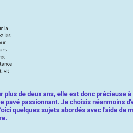
r la
z les
our
turs
vec
rtance
, vit
 plus de deux ans, elle est donc précieuse à p
ce pavé passionnant. Je choisis néanmoins d'
Voici quelques sujets abordés avec l'aide de m
re.