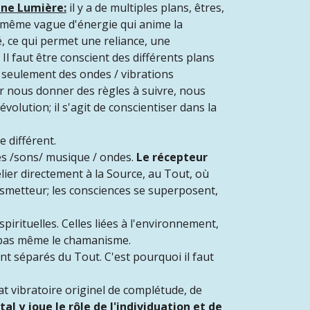
eine Lumière:
il y a de multiples plans, êtres,
t même vague d'énergie qui anime la
é, ce qui permet une reliance, une
. Il faut être conscient des différents plans
es: seulement des ondes / vibrations
our nous donner des règles à suivre, nous
olution; il s'agit de conscientiser dans la
 différent.
ges /sons/ musique / ondes.
Le récepteur
lier directement à la Source, au Tout, où
ransmetteur; les consciences se superposent,
spirituelles. Celles liées à l'environnement,
i, pas même le chamanisme.
nt séparés du Tout. C'est pourquoi il faut
tat vibratoire originel de complétude, de
al y joue le rôle de l'individuation et de