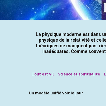
La physique moderne est dans une
physique de la relativité et ce
théoriques ne manquent pas: rien 
inadéquates. Comme souvent, l
Tout est VIE
Science et spiritualité
L
Un mod
è
le unifi
é
voit le jour