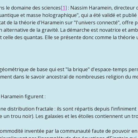
s le domaine des sciences
[1]
: Nassim Haramein, directeur d
é quantique et masse holographique", qui a été validé et publi
état de la théorie d'Haramein sur "l'univers connecté", offre
alternative de la gravité. La démarche est novatrice et ambi
t celle des quantas. Elle se présente donc comme la théorie
 géométrique de base qui est "la brique" d'espace-temps perm
ent dans le savoir ancestral de nombreuses religion du mon
 Haramein figurent :
e distribution fractale : ils sont répartis depuis l’infiniment 
un trou noir). Les galaxies et les étoiles contiennent un trou
e commodité inventée par la communauté faute de pouvoir en 