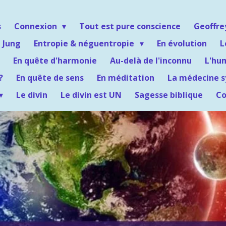
s
Connexion
Tout est pure conscience
Geoffr
 Jung
Entropie & néguentropie
En évolution
L
En quête d'harmonie
Au-delà de l'inconnu
L'hu
?
En quête de sens
En méditation
La médecine 
Le divin
Le divin est UN
Sagesse biblique
Co