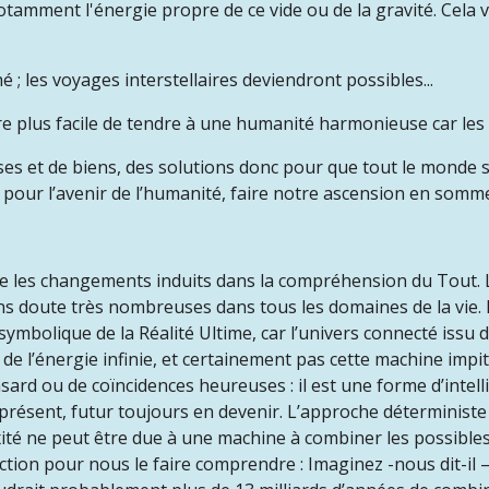
otamment l'énergie propre de ce vide ou de la gravité. Cela 
; les voyages interstellaires deviendront possibles...
être plus facile de tendre à une humanité harmonieuse car les 
ses et de biens, des solutions donc pour que tout le monde s
n pour l’avenir de l’humanité, faire notre ascension en somm
re les changements induits dans la compréhension du Tout. 
 doute très nombreuses dans tous les domaines de la vie. M
n symbolique de la Réalité Ultime, car l’univers connecté issu
 de l’énergie infinie, et certainement pas cette machine imp
ard ou de coïncidences heureuses : il est une forme d’intellig
, présent, futur toujours en devenir. L’approche déterminist
té ne peut être due à une machine à combiner les possibles 
ction pour nous le faire comprendre : Imaginez -nous dit-il