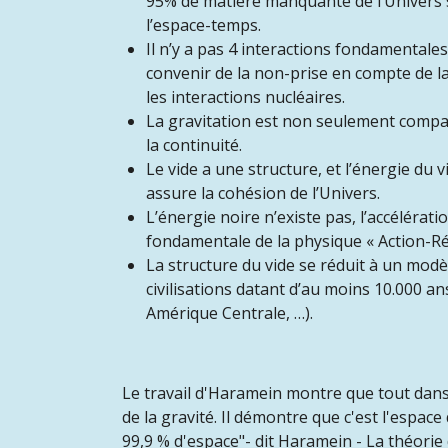
95% de matière manquante de l’Univers s
l’espace-temps.
Il n’y a pas 4 interactions fondamentales
convenir de la non-prise en compte de la
les interactions nucléaires.
La gravitation est non seulement compati
la continuité.
Le vide a une structure, et l’énergie du
assure la cohésion de l’Univers.
L’énergie noire n’existe pas, l’accéléra
fondamentale de la physique « Action-Ré
La structure du vide se réduit à un modè
civilisations datant d’au moins 10.000 a
Amérique Centrale, …).
Le travail d'Haramein montre que tout dans 
de la gravité. Il démontre que c'est l'espace
99,9 % d'espace"- dit Haramein - La théori