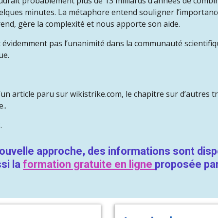
l faudrait probablement plus de 13 milliards d’années de com
e quelques minutes. La métaphore entend souligner l’importa
pprend, gère la complexité et nous apporte son aide.
it évidemment pas l’unanimité dans la communauté scientifi
ue.
un article paru sur wikistrike.com, le chapitre sur d’autres 
..
.
nouvelle approche, des informations sont disp
ssi la
formation gratuite en ligne
proposée pa