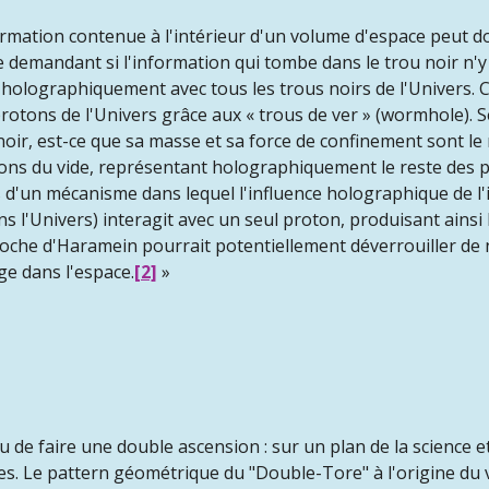
ormation contenue à l'intérieur d'un volume d'espace peut don
e demandant si l'information qui tombe dans le trou noir n
olographiquement avec tous les trous noirs de l'Univers. C
protons de l'Univers grâce aux « trous de ver » (wormhole). 
u noir, est-ce que sa masse et sa force de confinement sont l
tions du vide, représentant holographiquement le reste des 
 cas d'un mécanisme dans lequel l'influence holographique de 
s l'Univers) interagit avec un seul proton, produisant ainsi 
pproche d'Haramein pourrait potentiellement déverrouiller d
ge dans l'espace.
[2]
»
de faire une double ascension : sur un plan de la science et
s. Le pattern géométrique du "Double-Tore" à l'origine du 