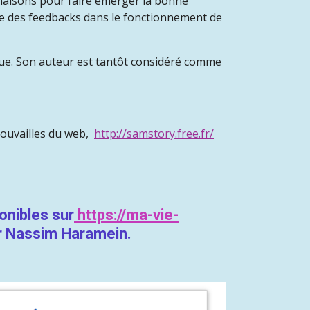
binaisons pour faire émerger la bonne
nce des feedbacks dans le fonctionnement de
que. Son auteur est tantôt considéré comme
trouvailles du web,
http://samstory.free.fr/
onibles sur
https://ma-vie-
r Nassim Haramein.