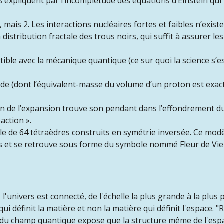
’expliquent par l’incomplétude des équations d’Einstein qui
, mais 2. Les interactions nucléaires fortes et faibles n’exis
 distribution fractale des trous noirs, qui suffit à assurer 
ble avec la mécanique quantique (ce sur quoi la science s’est
 vide (dont l’équivalent-masse du volume d’un proton est exac
tion de l’expansion trouve son pendant dans l’effondrement d
action ».
le de 64 tétraèdres construits en symétrie inversée. Ce modè
ns et se retrouve sous forme du symbole nommé Fleur de Vie 
l'univers est connecté, de l'échelle la plus grande à la plus
 qui définit la matière et non la matière qui définit l'espace.
e du champ quantique expose que la structure même de l'esp