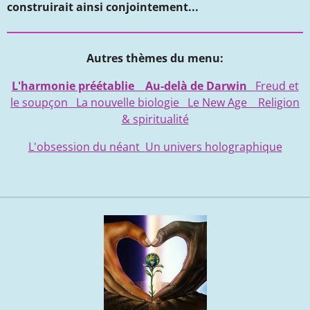
construirait ainsi conjointement...
Autres thèmes du menu:
L'harmonie préétablie
Au-delà de Darwin
Freud et
le soupçon
La nouvelle biologie
Le New Age
Religion
& spiritualité
L'obsession du néant
Un univers holographique