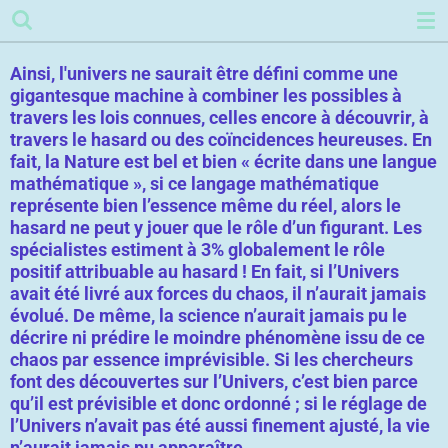
Passer
au
contenu
Ainsi,
l'univers ne saurait être défini comme une
principal
gigantesque machine à combiner les possibles à
travers les lois connues, celles encore à découvrir, à
travers le hasard ou des coïncidences heureuses.
En
fait, la Nature est bel et bien « écrite dans une langue
mathématique », si ce langage mathématique
représente bien l’essence même du réel, alors le
hasard ne peut y jouer que le rôle d’un figurant.
Les
spécialistes estiment à 3% globalement le rôle
positif attribuable au hasard !
En fait, si l’Univers
avait été livré aux forces du chaos, il n’aurait jamais
évolué. De même, la science n’aurait jamais pu le
décrire ni prédire le moindre phénomène issu de ce
chaos par essence imprévisible. Si les chercheurs
font des découvertes sur l’Univers, c’est bien parce
qu’il est prévisible et donc ordonné
; si le réglage de
l’Univers n’avait pas été aussi finement ajusté, la vie
n’aurait jamais pu apparaître.