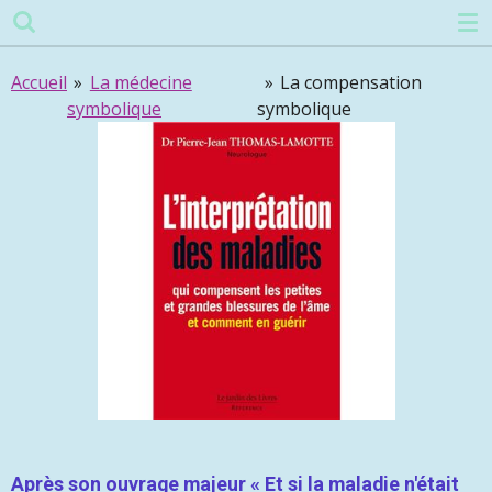
Passer
au
contenu
Accueil
»
La médecine
»
La compensation
principal
symbolique
symbolique
Après son ouvrage majeur « Et si la maladie n'était