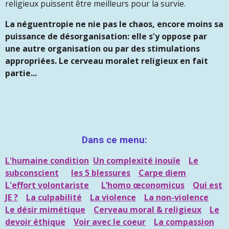
religieux puissent être meilleurs pour la survie.
La néguentropie ne nie pas le chaos, encore moins sa
puissance de désorganisation: elle s'y oppose par
une autre organisation ou par des stimulations
appropriées. Le cerveau moralet religieux en fait
partie...
Dans ce menu:
L'humaine condition
Un complexité inouïe
Le
subconscient
les 5 blessures
Carpe diem
L'effort volontariste
L’homo œconomicus
Qui est
JE ?
La culpabilité
La violence
La non-violence
Le désir mimétique
Cerveau moral & religieux
Le
devoir éthique
Voir avec le coeur
La compassion