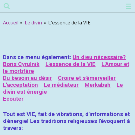
Passer
au
contenu
Accueil
»
Le divin
»
L'essence de la VIE
principal
Dans ce menu également:
Un dieu nécessaire?
Boris Cyrulnik
L'essence de la VIE
L'Amour et
le mortifère
Du besoin au désir
Croire et s'émerveiller
L'acceptation
Le médiateur
Merkabah
Le
divin est énergie
Ecouter
Tout est VIE, fait de vibrations, d'informations et
d'énergie! Les traditions religieuses l'évoquent à
travers: