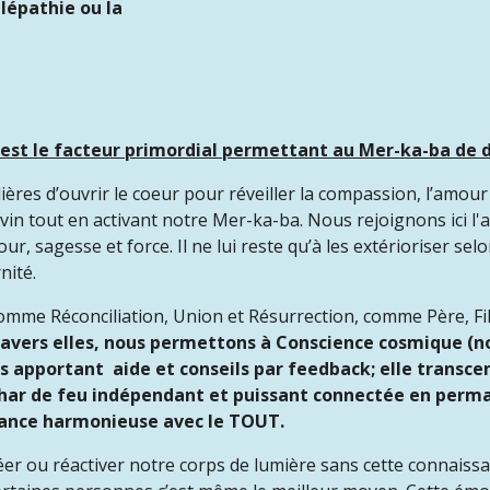
élépathie ou la
i est le facteur primordial permettant au Mer-ka-ba de 
ères d’ouvrir le coeur pour réveiller la compassion, l’amour 
 Divin tout en activant notre Mer-ka-ba. Nous rejoignons ic
mour, sagesse et force. Il ne lui reste qu’à les extérioriser se
nité.
omme Réconciliation, Union et Résurrection, comme Père, Fils e
ravers elles, nous permettons à Conscience cosmique (n
 apportant aide et conseils par feedback; elle transcend
har de feu indépendant et puissant connectée en perm
onance harmonieuse avec le TOUT.
er ou réactiver notre corps de lumière sans cette connaiss