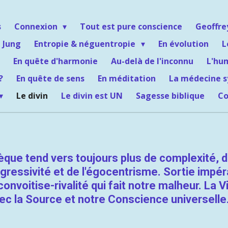
s
Connexion
Tout est pure conscience
Geoffr
 Jung
Entropie & néguentropie
En évolution
L
En quête d'harmonie
Au-delà de l'inconnu
L'hu
?
En quête de sens
En méditation
La médecine 
Le divin
Le divin est UN
Sagesse biblique
Co
nsèque tend vers toujours plus de complexité,
ressivité et de l'égocentrisme. Sortie impér
onvoitise-rivalité qui fait notre malheur. La V
ec la Source et notre Conscience universelle