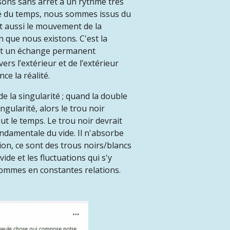
sons sans arrêt à un rythme très
itié du temps, nous sommes issus du
t aussi le mouvement de la
 que nous existons. C'est la
est un échange permanent
rs l’extérieur et de l’extérieur
e la réalité
.
de la singularité ; quand la double
singularité, alors le trou noir
out le temps. Le trou noir devrait
ondamentale du vide. Il n'absorbe
tion, ce sont des trous noirs/blancs
ide et les fluctuations qui s'y
sommes en constantes relations.