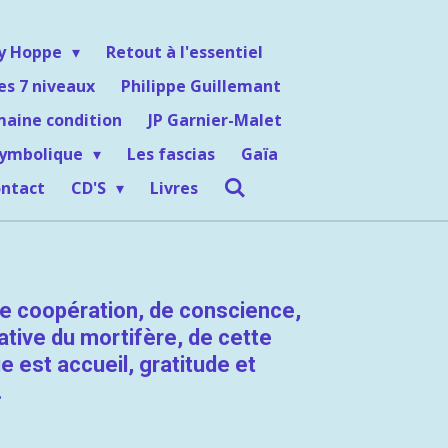
ey Hoppe
Retout à l'essentiel
es 7 niveaux
Philippe Guillemant
maine condition
JP Garnier-Malet
symbolique
Les fascias
Gaïa
ntact
CD'S
Livres
 de coopération, de conscience,
ative du mortifère, de cette
ie est accueil, gratitude et
.