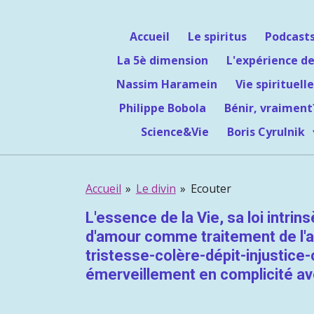
Passer
au
Accueil
Le spiritus
Podcast
contenu
La 5è dimension
L'expérience de
principal
Nassim Haramein
Vie spirituelle
Philippe Bobola
Bénir, vraiment
Science&Vie
Boris Cyrulnik
Accueil
»
Le divin
»
Ecouter
L'essence de la Vie, sa loi intri
d'amour comme traitement de l'ag
tristesse-colère-dépit-injustice-c
émerveillement en complicité av