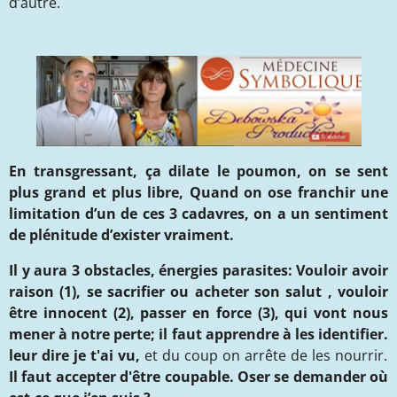
d’autre.
En transgressant, ça dilate le poumon, on se sent
plus grand et plus libre, Quand on ose franchir une
limitation d’un de ces 3 cadavres, on a un sentiment
de plénitude d’exister vraiment.
Il y aura 3 obstacles, énergies
parasites
: Vouloir avoir
raison
(1)
,
se sacrifier ou acheter son salut ,
vouloir
être innocent
(2),
passer en force
(3), qui
vont nous
mener à notre perte;
il faut apprendre à
les identifier
.
leur dire je t'ai vu
,
et du coup on arrête de les nourrir.
Il faut accepter d'être coupable.
O
ser se demander où