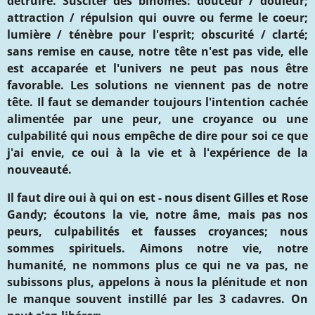
détruire. Susciter des binômes: douceur / douleur;
attraction / répulsion qui ouvre ou ferme le coeur;
lumière / ténèbre pour l'esprit; obscurité / clarté;
sans remise en cause, notre tête n'est pas vide,
elle
est accaparée
et l'univers ne peut pas nous être
favorable.
Les solutions ne viennent pas de notre
tête.
Il faut s
e demander toujours l'intention cachée
alimentée par une peur, une croyance ou une
culpabilité qui nous empêche de dire pour
soi
ce que
j'ai envie
, ce oui à la vie et à l'expérience de la
nouveauté.
I
l faut dire oui à qui on est
- nous disent Gilles et Rose
Gandy
; é
coutons la vie, notre âme, mais pas nos
peurs, culpabilités et
fausses
croyances; nous
sommes spirituels. Aimons notre vie, notre
humanité, ne nommons plus ce qui ne va pas
, ne
subissons plus, appelons à nous la plénitude et non
le manque
souvent instillé par les 3 cadavres. On