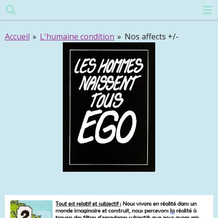
Passer
au
contenu
Accueil
»
L'humaine condition
»
Nos affects +/-
principal