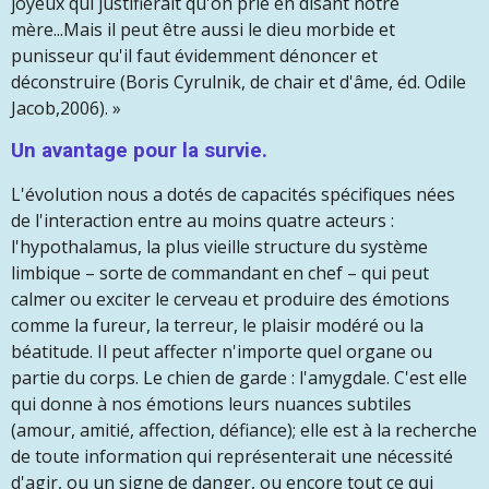
joyeux qui justifierait qu'on prie en disant notre
mère...Mais il peut être aussi le dieu morbide et
punisseur qu'il faut évidemment dénoncer et
déconstruire (Boris Cyrulnik, de chair et d'âme, éd. Odile
Jacob,2006). »
Un avantage pour la survie.
L'
é
volution nous a dot
é
s de capacit
é
s spécifiques nées
de l'interaction entre au moins quatre acteurs :
l'hypothalamus, la plus vieille structure du système
limbique – sorte de commandant en chef – qui peut
calmer ou exciter le cerveau et produire des émotions
comme la fureur, la terreur, le plaisir modéré ou la
béatitude. Il peut affecter n'importe quel organe ou
partie du corps. Le chien de garde : l'amygdale. C'est elle
qui donne à nos émotions leurs nuances subtiles
(amour, amitié, affection, défiance); elle est à la recherche
de toute information qui représenterait une nécessité
d'agir, ou un signe de danger, ou encore tout ce qui