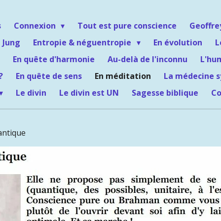
s
Connexion
Tout est pure conscience
Geoffr
 Jung
Entropie & néguentropie
En évolution
L
En quête d'harmonie
Au-delà de l'inconnu
L'hu
?
En quête de sens
En méditation
La médecine 
Le divin
Le divin est UN
Sagesse biblique
Co
antique