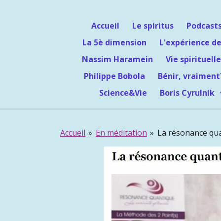
Passer
au
Accueil
Le spiritus
Podcast
contenu
La 5è dimension
L'expérience de
principal
Nassim Haramein
Vie spirituelle
Philippe Bobola
Bénir, vraiment
Science&Vie
Boris Cyrulnik
Accueil
»
En méditation
»
La résonance qu