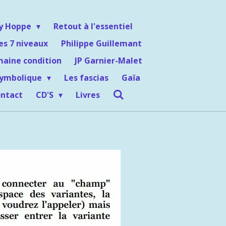
ey Hoppe
Retout à l'essentiel
es 7 niveaux
Philippe Guillemant
maine condition
JP Garnier-Malet
symbolique
Les fascias
Gaïa
ntact
CD'S
Livres