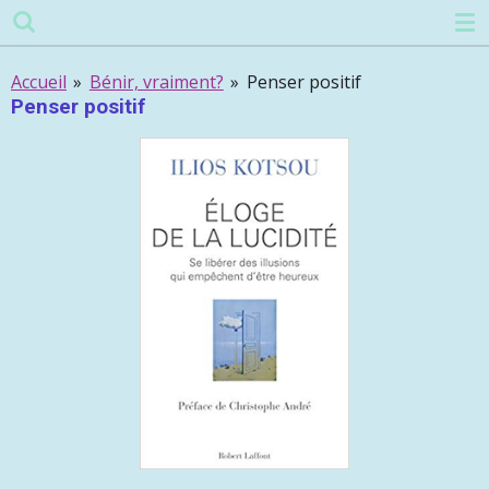
Passer
au
contenu
Accueil
»
Bénir, vraiment?
»
Penser positif
principal
Penser positif